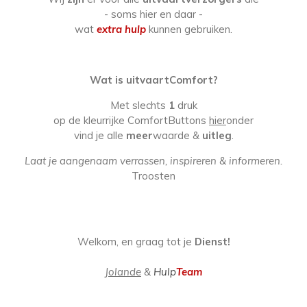
- soms hier en daar -
wat
extra hulp
kunnen gebruiken.
Wat is uitvaartComfort?
Met slechts
1
druk
op de kleurrijke ComfortButtons
hier
onder
vind je alle
meer
waarde &
uitleg
.
Laat je aangenaam verrassen, inspireren & informeren.
Troosten
Welkom, en graag tot je
Dienst!
Jolande
&
Hulp
Team