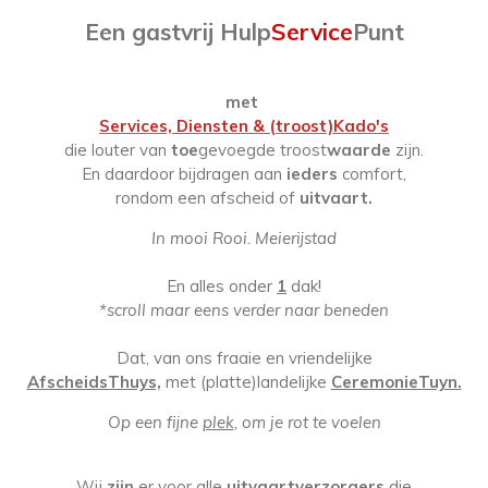
Een gastvrij Hulp
Service
Punt
met
Services, Diensten & (troost)Kado's
die louter van
toe
gevoegde troost
waarde
zijn.
En daardoor bijdragen aan
ieders
comfort,
rondom een afscheid of
uitvaart.
In mooi Rooi. Meierijstad
En alles onder
1
dak!
*scroll maar eens verder naar beneden
Dat, van ons fraaie en vriendelijke
AfscheidsThuys,
met (platte)landelijke
CeremonieTuyn.
Op een fijne
plek
, om je rot te voelen
Wij
zijn
er voor alle
uitvaartverzorgers
die