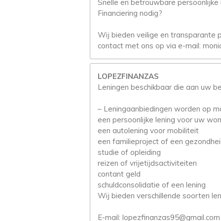
s
Snelle en betrouwbare persoonlijke
t
Financiering nodig?
e
r
Wij bieden veilige en transparante 
r
contact met ons op via e-mail: mo
e
n
LOPEZFINANZAS
Leningen beschikbaar die aan uw b
– Leningaanbiedingen worden op ma
een persoonlijke lening voor uw won
een autolening voor mobiliteit
een familieproject of een gezondhe
studie of opleiding
reizen of vrijetijdsactiviteiten
contant geld
schuldconsolidatie of een lening
Wij bieden verschillende soorten len
E-mail: lopezfinanzas95@gmail.com