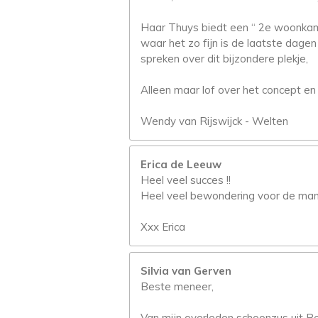
Haar Thuys biedt een “ 2e woonka
waar het zo fijn is de laatste dag
spreken over dit bijzondere plekje,
Alleen maar lof over het concept en 
Wendy van Rijswijck - Welten
Erica de Leeuw
Heel veel succes !!
Heel veel bewondering voor de manier
Xxx Erica
Silvia van Gerven
Beste meneer,
Van mijn overleden schoonzus uit Bes