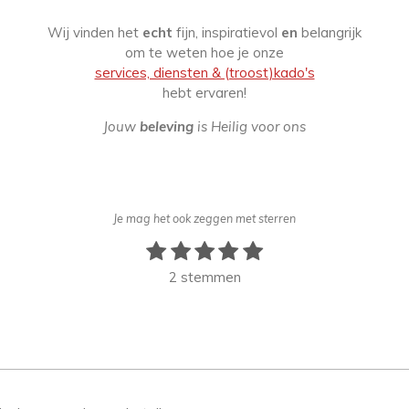
Wij vinden het
echt
fijn, inspiratievol
en
belangrijk
om te weten hoe je onze
services, diensten & (troost)kado's
hebt ervaren!
Jouw
beleving
is Heilig voor ons
Je mag het ook zeggen met sterren
1
2
3
4
5
S
t
s
s
s
s
s
2 stemmen
e
t
t
t
t
t
m
e
e
e
e
e
m
r
r
r
r
r
e
n
r
r
r
r
e
e
e
e
n
n
n
n