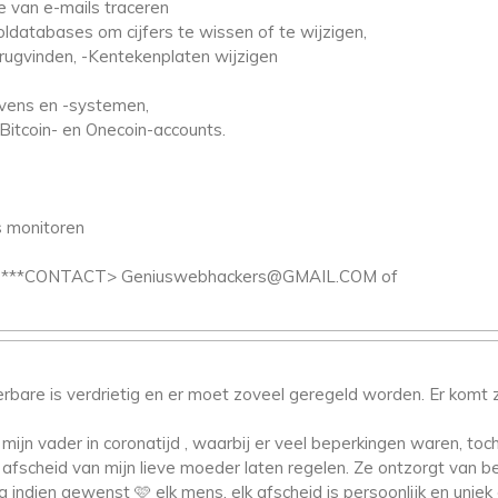
e van e-mails traceren
oldatabases om cijfers te wissen of te wijzigen,
ugvinden, -Kentekenplaten wijzigen
evens en -systemen,
Bitcoin- en Onecoin-accounts.
s monitoren
gen. ***CONTACT> Geniuswebhackers@GMAIL.COM of
are is verdrietig en er moet zoveel geregeld worden. Er komt z
mijn vader in coronatijd , waarbij er veel beperkingen waren, toc
fscheid van mijn lieve moeder laten regelen. Ze ontzorgt van beg
 indien gewenst 🩷 elk mens, elk afscheid is persoonlijk en uniek e