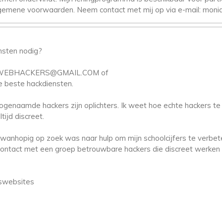
 algemene voorwaarden. Neem contact met mij op via e-mail: mo
ensten nodig?
USWEBHACKERS@GMAIL.COM of
beste hackdiensten.
naamde hackers zijn oplichters. Ik weet hoe echte hackers te 
tijd discreet.
k wanhopig op zoek was naar hulp om mijn schoolcijfers te verbet
 contact met een groep betrouwbare hackers die discreet werken e
fswebsites