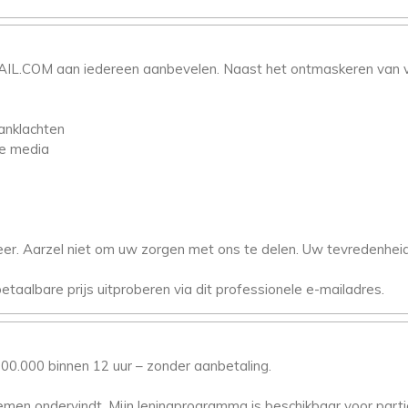
OM aan iedereen aanbevelen. Naast het ontmaskeren van vr
aanklachten
le media
er. Aarzel niet om uw zorgen met ons te delen. Uw tevredenheid i
taalbare prijs uitproberen via dit professionele e-mailadres.
000.000 binnen 12 uur – zonder aanbetaling.
blemen ondervindt. Mijn leningprogramma is beschikbaar voor parti