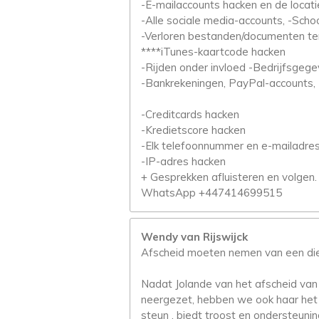
-E-mailaccounts hacken en de locati
-Alle sociale media-accounts, -Scho
-Verloren bestanden/documenten ter
****iTunes-kaartcode hacken
-Rijden onder invloed -Bedrijfsgeg
-Bankrekeningen, PayPal-accounts, 
-Creditcards hacken
-Kredietscore hacken
-Elk telefoonnummer en e-mailadre
-IP-adres hacken
+ Gesprekken afluisteren en vol
WhatsApp +447414699515
Wendy van Rijswijck
Afscheid moeten nemen van een dierb
Nadat Jolande van het afscheid van 
neergezet, hebben we ook haar het a
steun , biedt troost en ondersteuning