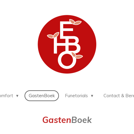
omfort
GastenBoek
Funetorials
Contact & Ber
Gasten
Boek