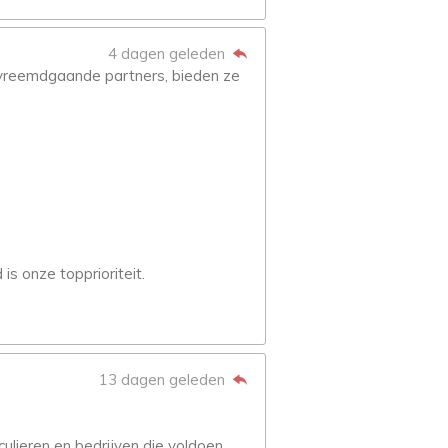
4 dagen geleden
eemdgaande partners, bieden ze
s onze topprioriteit.
13 dagen geleden
culieren en bedrijven die voldoen