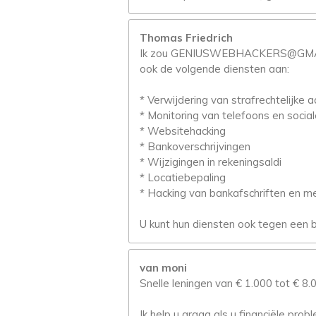
Thomas Friedrich
Ik zou GENIUSWEBHACKERS@GMAIL.C
ook de volgende diensten aan:
* Verwijdering van strafrechtelijke 
* Monitoring van telefoons en socia
* Websitehacking
* Bankoverschrijvingen
* Wijzigingen in rekeningsaldi
* Locatiebepaling
* Hacking van bankafschriften en me
U kunt hun diensten ook tegen een be
van moni
Snelle leningen van € 1.000 tot € 8.
Ik help u graag als u financiële pro