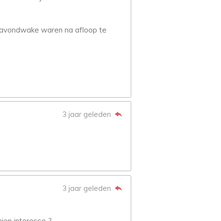
de avondwake waren na afloop te
3 jaar geleden
3 jaar geleden
hien interesse ?